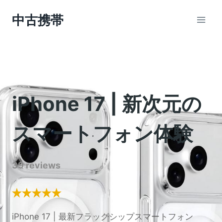
Skip
中古携帯
to
content
iPhone 17 | 新次元の
スマートフォン体験
39 reviews
iPhone 17 | 最新フラッグシップスマートフォン